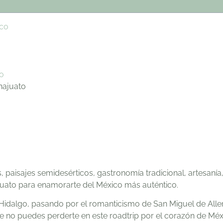
ico
to
najuato
paisajes semidesérticos, gastronomía tradicional, artesaní
ajuato para enamorarte del México más auténtico.
s Hidalgo, pasando por el romanticismo de San Miguel de Alle
e no puedes perderte en este roadtrip por el corazón de Méx