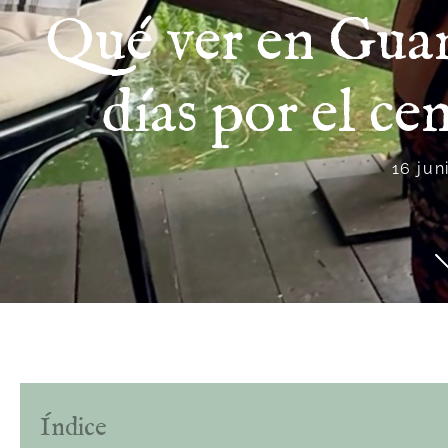
Qué ver en Guan
días por el c
16 jun
Índice