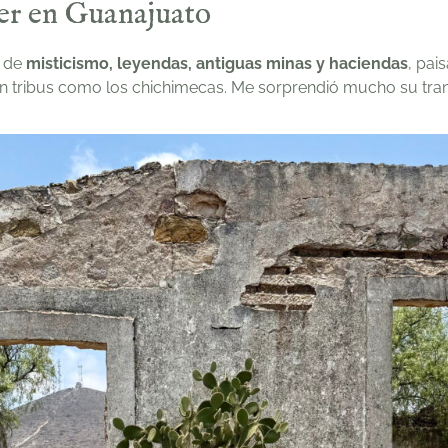
ver en Guanajuato
o de
misticismo, leyendas, antiguas minas y haciendas
, pai
ron tribus como los chichimecas. Me sorprendió mucho su tran