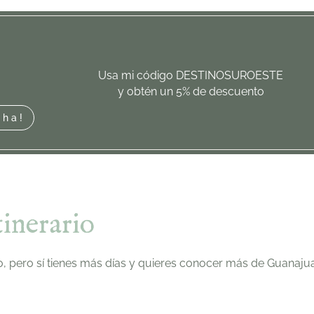
Usa mi código DESTINOSUROESTE
y obtén un 5% de descuento
cha!
tinerario
, pero sí tienes más días y quieres conocer más de Guanajuat