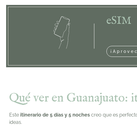
eSIM
¡Aprove
Qué ver en Guanajuato: i
Este
itinerario de 5 días y 5 noches
creo que es perfecto
ideas.