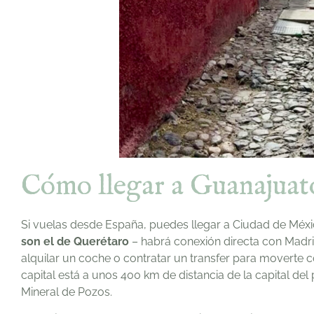
Cómo llegar a Guanajuato
Si vuelas desde España, puedes llegar a Ciudad de Méx
son el de Querétaro
– habrá conexión directa con Madr
alquilar un coche o contratar un transfer para moverte c
capital está a unos 400 km de distancia de la capital de
Mineral de Pozos.