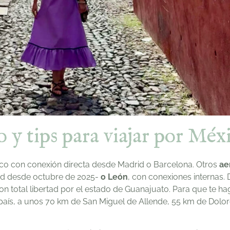
 y tips para viajar por Méx
ico con conexión directa desde Madrid o Barcelona. Otros
ae
id desde octubre de 2025-
o León
, con conexiones internas. 
on total libertad por el estado de Guanajuato. Para que te h
l país, a unos 70 km de San Miguel de Allende, 55 km de Dolo