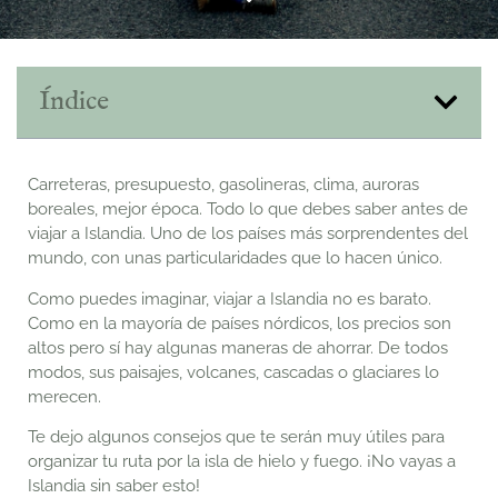
Índice
Carreteras, presupuesto, gasolineras, clima, auroras
boreales, mejor época. Todo lo que debes saber antes de
viajar a Islandia. Uno de los países más sorprendentes del
mundo, con unas particularidades que lo hacen único.
Como puedes imaginar, viajar a Islandia no es barato.
Como en la mayoría de países nórdicos, los precios son
altos pero sí hay algunas maneras de ahorrar. De todos
modos, sus paisajes, volcanes, cascadas o glaciares lo
merecen.
Te dejo algunos consejos que te serán muy útiles para
organizar tu ruta por la isla de hielo y fuego. ¡No vayas a
Islandia sin saber esto!