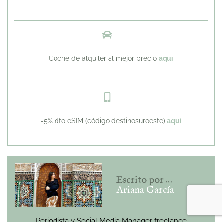
Coche de alquiler al mejor precio
aquí
-5% dto eSIM (código destinosuroeste)
aquí
Escrito por …
Ariana García
Periodista y Social Media Manager freelance