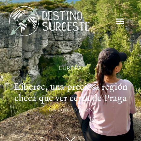
EUROPA
Liberec, una preciosa región
checa que ver cerca de Praga
06 agosto 2026