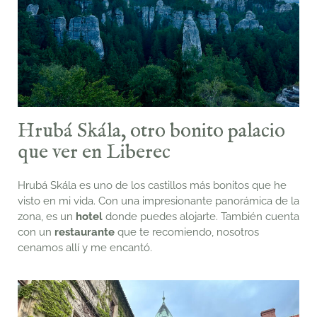
Hrubá Skála, otro bonito palacio
que ver en Liberec
Hrubá Skála es uno de los castillos más bonitos que he
visto en mi vida.
Con una impresionante panorámica de la
zona, es un
hotel
donde puedes alojarte.
También
cuenta
con un
restaurante
que te recomiendo, nosotros
cenamos allí y me encantó.