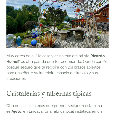
Muy cerca de allí, la casa y cristalería del artista
Ricardo
Hoineff
es otra parada que te recomiendo. Queda con él
porque seguro que te recibirá con los brazos abiertos
para enseñarte su increíble espacio de trabajo y sus
creaciones.
Cristalerías y tabernas típicas
Otra de las cristalerías que puedes visitar en esta zona
es
Ajeto
, en Lindava. Una fábrica local instalada en un