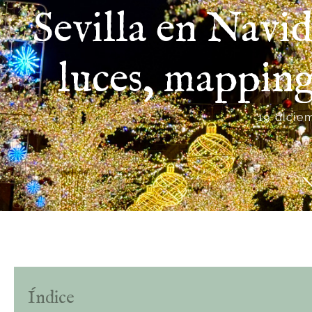
Sevilla en Navid
luces, mapping
19 dicie
Índice